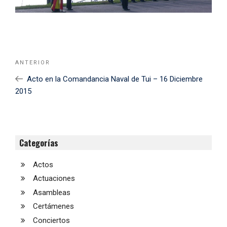
Navegación
Noticia
ANTERIOR
de
Anterior
Acto en la Comandancia Naval de Tui – 16 Diciembre
entradas
2015
Categorías
Actos
Actuaciones
Asambleas
Certámenes
Conciertos