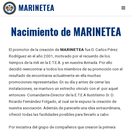
MARINETEA
Skip
Nacimiento de MARINETEA
to
content
El promotor de la creación de
MARINETEA
fue D. Carlos Pérez
Rodríguez en el año 2001, motivado por el recuerdo de los
tiempos de la mili en la E.T.E.A. y en nuestra Armada. Por ello
decidió reencontrar a todos los miembros de su promoción con el
resultado de encontrarse actualmente en ella muchas
promociones representadas. En su día y antes de cerrar las
instalaciones, se mantuvo un estrecho vínculo con el -por aquel
entonces- Comandante-Director de la E.T.E.A Ilustrísimo Sr. D.
Ricardo Fernández Folgado, al cual se le expuso la creación de
nuestra asociación. Además de parecerle una idea extraordinaria,
ofreció todas las facilidades posibles para llevarlo a cabo.
Por iniciativa del grupo de compañeros que crearon la primera