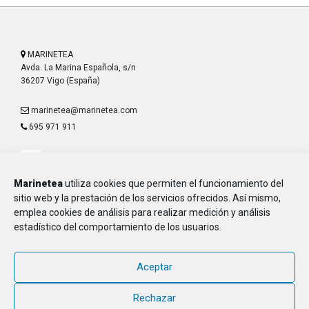
MARINETEA
Avda. La Marina Española, s/n
36207 Vigo (España)
marinetea@marinetea.com
695 971 911
Marinetea
utiliza cookies que permiten el funcionamiento del
sitio web y la prestación de los servicios ofrecidos. Así mismo,
emplea cookies de análisis para realizar medición y análisis
Aviso Legal
estadístico del comportamiento de los usuarios.
Política de Privacidad
Política de Cookies
Aceptar
MARINETEA, Asociación de Marineros de la E.T.E.A. y Armada, CIF G-
36.916.328
Rechazar
© 2018 - 2026, MARINETEA, todos los derechos reservados