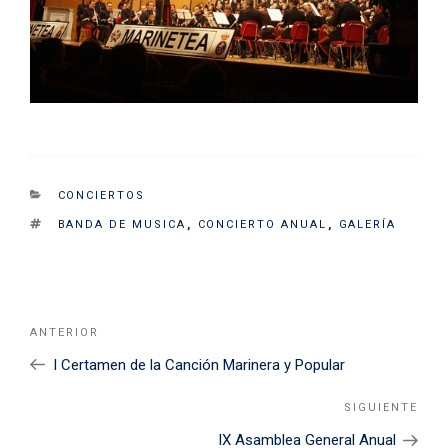
CATEGORIES
CONCIERTOS
TAGS
BANDA DE MUSICA
,
CONCIERTO ANUAL
,
GALERÍA
Navegación
Noticia
ANTERIOR
de
Anterior
I Certamen de la Canción Marinera y Popular
entradas
SIGUIENTE
Sigu
Noti
IX Asamblea General Anual