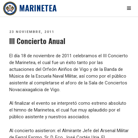
MARINETEA
Skip
to
PUBLICADO
23 NOVIEMBRE, 2011
content
III Concierto Anual
EL
El día 18 de noviembre de 2011 celebramos el III Concierto
de Marinetea, el cual fue un éxito tanto por las
actuaciones del Orfeón Airiños de Vigo y de la Banda de
Música de la Escuela Naval Militar, así como por el público
asistente al completarse el aforo de la Sala de Conciertos
Novacaixagalicia de Vigo.
Al finalizar el evento se interpretó como estreno absoluto
el himno de Marinetea, el cual fue muy aplaudido por el
público asistente y nuestros asociados.
Al concierto asistieron: el Almirante Jefe del Arsenal Militar
de Ferrol Excmo. Sr. D. Fco. José Cortés Uria, El