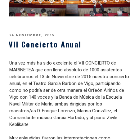
PUBLICADO
24 NOVIEMBRE, 2015
VII Concierto Anual
EL
Una vez más ha sido excelente el VII CONCIERTO de
MARINETEA que con lleno absoluto de 1000 asistentes
celebramos el 13 de Noviembre de 2015 nuestro concierto
anual, en el Teatro García Barbón de Vigo, participando
como no podría ser de otra manera el Orfeón Airiños de
Vigo con 140 voces y la Banda de Música de la Escuela
Naval Militar de Marín, ambas dirigidas por los
maestros/as D. Enrique Lorenzo, Marisa González, el
Comandante músico García Hurtado, y al piano Zivile
Keblikaite.
Muy aplaudidas fueron las interpretaciones como