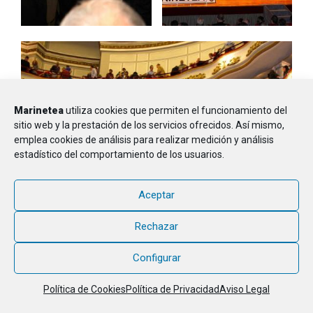
Marinetea
utiliza cookies que permiten el funcionamiento del
sitio web y la prestación de los servicios ofrecidos. Así mismo,
emplea cookies de análisis para realizar medición y análisis
estadístico del comportamiento de los usuarios.
Aceptar
Rechazar
Configurar
Política de Cookies
Política de Privacidad
Aviso Legal
PUBLICADO
23 NOVIEMBRE, 2011
III Concierto Anual
EL