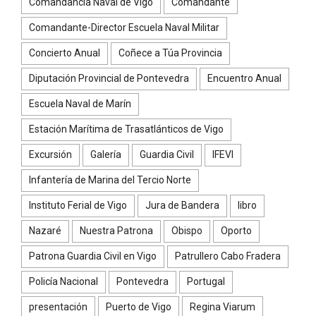
Comandancia Naval de Vigo
Comandante
Comandante-Director Escuela Naval Militar
Concierto Anual
Coñece a Túa Provincia
Diputación Provincial de Pontevedra
Encuentro Anual
Escuela Naval de Marín
Estación Marítima de Trasatlánticos de Vigo
Excursión
Galería
Guardia Civil
IFEVI
Infantería de Marina del Tercio Norte
Instituto Ferial de Vigo
Jura de Bandera
libro
Nazaré
Nuestra Patrona
Obispo
Oporto
Patrona Guardia Civil en Vigo
Patrullero Cabo Fradera
Policía Nacional
Pontevedra
Portugal
presentación
Puerto de Vigo
Regina Viarum