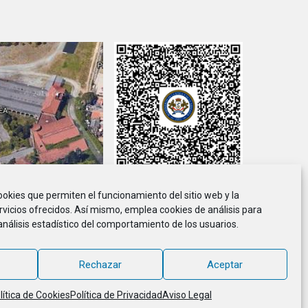
cookies que permiten el funcionamiento del sitio web y la
viso Legal
Política de Privacidad
Política de Cookies
rvicios ofrecidos. Así mismo, emplea cookies de análisis para
análisis estadístico del comportamiento de los usuarios.
ción de Marineros de la E.T.E.A. y Armada, CIF G-36.916.328
© 2018 - 2026, MARINETEA, todos los derechos reservados
Rechazar
Aceptar
lítica de Cookies
Política de Privacidad
Aviso Legal