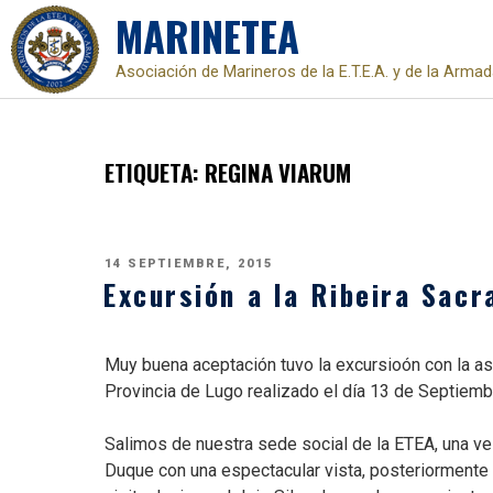
MARINETEA
Asociación de Marineros de la E.T.E.A. y de la Arma
Skip
to
content
ETIQUETA:
REGINA VIARUM
PUBLICADO
14 SEPTIEMBRE, 2015
EL
Excursión a la Ribeira Sacr
Muy buena aceptación tuvo la excursioón con la asi
Provincia de Lugo realizado el día 13 de Septiemb
Salimos de nuestra sede social de la ETEA, una vez
Duque con una espectacular vista, posteriormente 