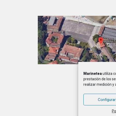
Marinetea
utiliza 
A
prestación de los se
realizar medición y 
MARINETEA, Asocia
Configurar
Po