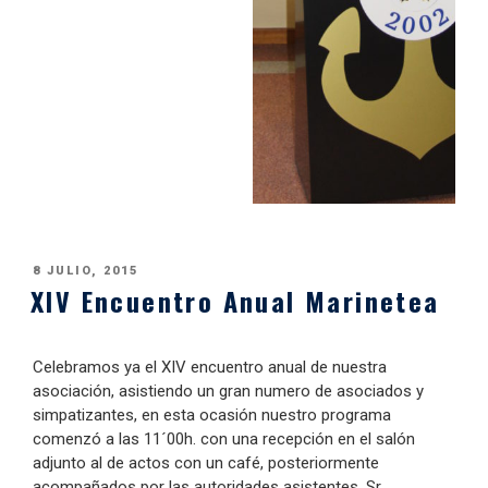
PUBLICADO
8 JULIO, 2015
XIV Encuentro Anual Marinetea
EL
Celebramos ya el XIV encuentro anual de nuestra
asociación, asistiendo un gran numero de asociados y
simpatizantes, en esta ocasión nuestro programa
comenzó a las 11´00h. con una recepción en el salón
adjunto al de actos con un café, posteriormente
acompañados por las autoridades asistentes, Sr.