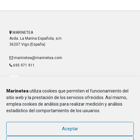
MARINETEA
Avda. La Marina Española, s/n
36207 Vigo (España)
marinetea@marinetea.com
695 971 911
Marinetea
utiliza cookies que permiten el funcionamiento del
sitio web y la prestación de los servicios ofrecidos. Así mismo,
emplea cookies de análisis para realizar medición y análisis
Aviso Legal
estadístico del comportamiento de los usuarios.
Política de Privacidad
Política de Cookies
Aceptar
MARINETEA, Asociación de Marineros de la E.T.E.A. y Armada, CIF G-