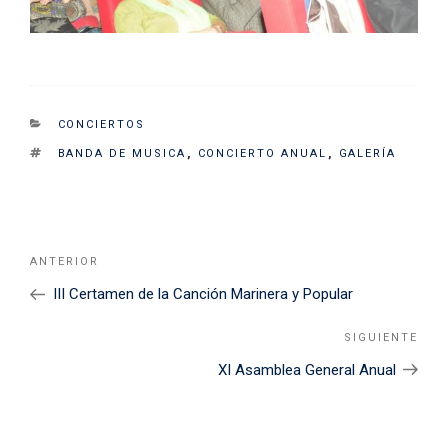
CATEGORIES
CONCIERTOS
TAGS
BANDA DE MUSICA
,
CONCIERTO ANUAL
,
GALERÍA
Navegación
Noticia
ANTERIOR
de
Anterior
III Certamen de la Canción Marinera y Popular
entradas
SIGUIENTE
Sigu
Noti
XI Asamblea General Anual