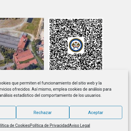
cookies que permiten el funcionamiento del sitio web y la
viso Legal
Política de Privacidad
Política de Cookies
rvicios ofrecidos. Así mismo, emplea cookies de análisis para
análisis estadístico del comportamiento de los usuarios.
ción de Marineros de la E.T.E.A. y Armada, CIF G-36.916.328
© 2018 - 2026, MARINETEA, todos los derechos reservados
Rechazar
Aceptar
lítica de Cookies
Política de Privacidad
Aviso Legal