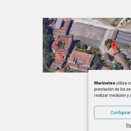
Marinetea
utiliza 
A
prestación de los se
realizar medición y 
MARINETEA, Asocia
Configurar
Po