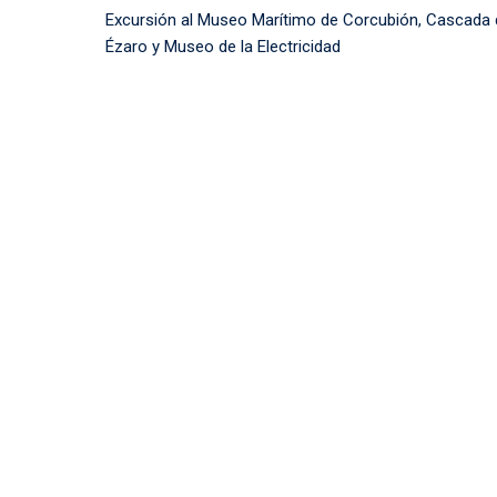
de
Anterior
Excursión al Museo Marítimo de Corcubión, Cascada 
entradas
Ézaro y Museo de la Electricidad