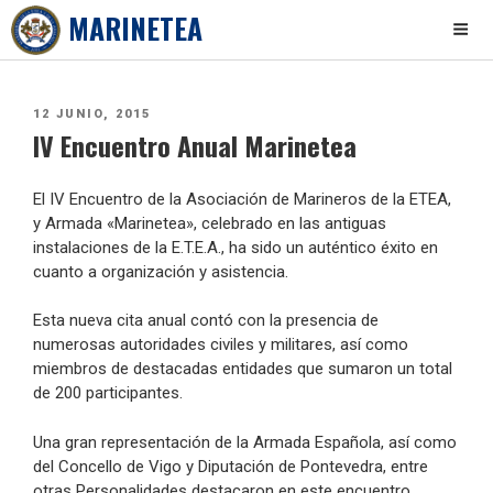
MARINETEA
Skip
to
PUBLICADO
12 JUNIO, 2015
content
IV Encuentro Anual Marinetea
EL
El IV Encuentro de la Asociación de Marineros de la ETEA,
y Armada «Marinetea», celebrado en las antiguas
instalaciones de la E.T.E.A., ha sido un auténtico éxito en
cuanto a organización y asistencia.
Esta nueva cita anual contó con la presencia de
numerosas autoridades civiles y militares, así como
miembros de destacadas entidades que sumaron un total
de 200 participantes.
Una gran representación de la Armada Española, así como
del Concello de Vigo y Diputación de Pontevedra, entre
otras Personalidades destacaron en este encuentro.