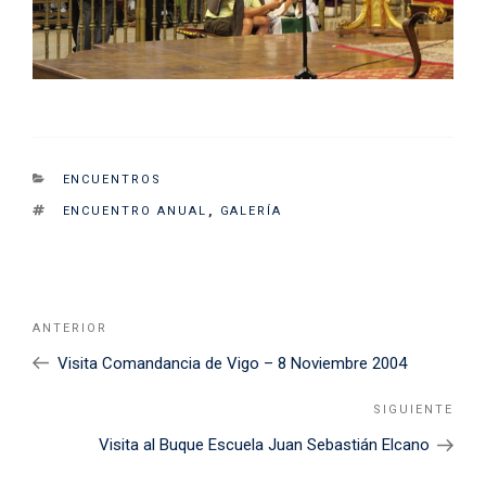
CATEGORIES
ENCUENTROS
TAGS
ENCUENTRO ANUAL
,
GALERÍA
Navegación
Noticia
ANTERIOR
de
Anterior
Visita Comandancia de Vigo – 8 Noviembre 2004
entradas
SIGUIENTE
Sigu
Noti
Visita al Buque Escuela Juan Sebastián Elcano