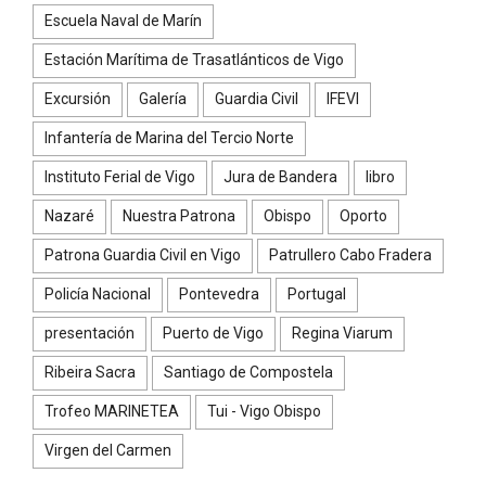
Escuela Naval de Marín
Estación Marítima de Trasatlánticos de Vigo
Excursión
Galería
Guardia Civil
IFEVI
Infantería de Marina del Tercio Norte
Instituto Ferial de Vigo
Jura de Bandera
libro
Nazaré
Nuestra Patrona
Obispo
Oporto
Patrona Guardia Civil en Vigo
Patrullero Cabo Fradera
Policía Nacional
Pontevedra
Portugal
presentación
Puerto de Vigo
Regina Viarum
Ribeira Sacra
Santiago de Compostela
Trofeo MARINETEA
Tui - Vigo Obispo
Virgen del Carmen