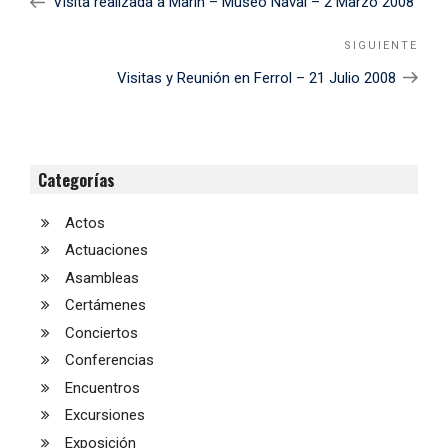
Visita realizada a Marín – Museo Naval – 2 Marzo 2008
entradas
SIGUIENTE
Sigu
Noti
Visitas y Reunión en Ferrol – 21 Julio 2008
Categorías
Actos
Actuaciones
Asambleas
Certámenes
Conciertos
Conferencias
Encuentros
Excursiones
Exposición