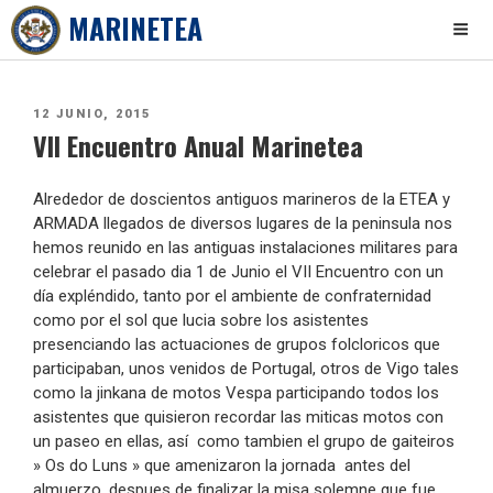
MARINETEA
Skip
to
PUBLICADO
12 JUNIO, 2015
content
VII Encuentro Anual Marinetea
EL
Alrededor de doscientos antiguos marineros de la ETEA y
ARMADA llegados de diversos lugares de la peninsula nos
hemos reunido en las antiguas instalaciones militares para
celebrar el pasado dia 1 de Junio el VII Encuentro con un
día expléndido, tanto por el ambiente de confraternidad
como por el sol que lucia sobre los asistentes
presenciando las actuaciones de grupos folcloricos que
participaban, unos venidos de Portugal, otros de Vigo tales
como la jinkana de motos Vespa participando todos los
asistentes que quisieron recordar las miticas motos con
un paseo en ellas, así como tambien el grupo de gaiteiros
» Os do Luns » que amenizaron la jornada antes del
almuerzo, despues de finalizar la misa solemne que fue