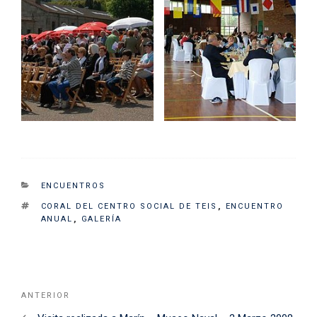
CATEGORIES
ENCUENTROS
TAGS
CORAL DEL CENTRO SOCIAL DE TEIS
,
ENCUENTRO
ANUAL
,
GALERÍA
Navegación
Noticia
ANTERIOR
de
Anterior