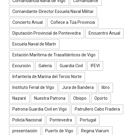
Comandancia Naval de Vigo
Comandante
Comandante-Director Escuela Naval Militar
Concierto Anual
Coñece a Túa Provincia
Diputación Provincial de Pontevedra
Encuentro Anual
Escuela Naval de Marín
Estación Marítima de Trasatlánticos de Vigo
Excursión
Galería
Guardia Civil
IFEVI
Infantería de Marina del Tercio Norte
Instituto Ferial de Vigo
Jura de Bandera
libro
Nazaré
Nuestra Patrona
Obispo
Oporto
Patrona Guardia Civil en Vigo
Patrullero Cabo Fradera
Policía Nacional
Pontevedra
Portugal
presentación
Puerto de Vigo
Regina Viarum