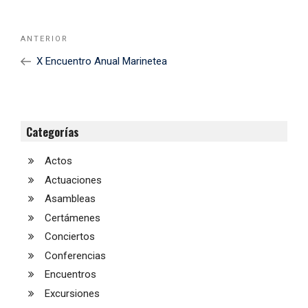
Navegación
Noticia
ANTERIOR
de
Anterior
X Encuentro Anual Marinetea
entradas
Categorías
Actos
Actuaciones
Asambleas
Certámenes
Conciertos
Conferencias
Encuentros
Excursiones