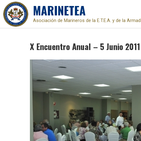
MARINETEA
Asociación de Marineros de la E.T.E.A. y de la Arma
Skip
to
X Encuentro Anual – 5 Junio 2011
content