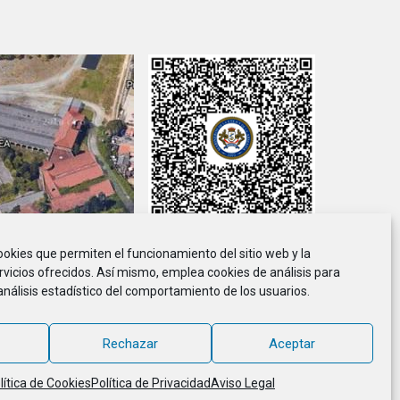
cookies que permiten el funcionamiento del sitio web y la
viso Legal
Política de Privacidad
Política de Cookies
rvicios ofrecidos. Así mismo, emplea cookies de análisis para
análisis estadístico del comportamiento de los usuarios.
ción de Marineros de la E.T.E.A. y Armada, CIF G-36.916.328
© 2018 - 2026, MARINETEA, todos los derechos reservados
Rechazar
Aceptar
lítica de Cookies
Política de Privacidad
Aviso Legal