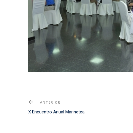
Navegación
Noticia
ANTERIOR
de
Anterior
X Encuentro Anual Marinetea
entradas