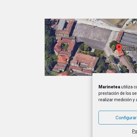
Marinetea
utiliza 
A
prestación de los se
realizar medición y 
MARINETEA, Asocia
Configurar
Po