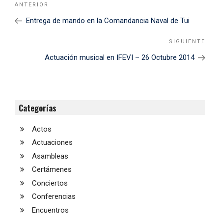
Noticia
ANTERIOR
de
Anterior
Entrega de mando en la Comandancia Naval de Tui
entradas
SIGUIENTE
Sigu
Noti
Actuación musical en IFEVI – 26 Octubre 2014
Categorías
Actos
Actuaciones
Asambleas
Certámenes
Conciertos
Conferencias
Encuentros