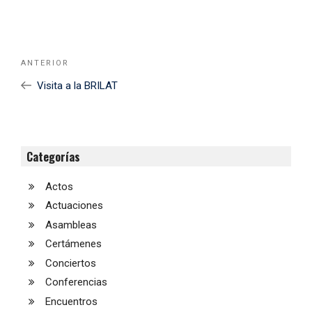
Navegación
Noticia
ANTERIOR
de
Anterior
Visita a la BRILAT
entradas
Categorías
Actos
Actuaciones
Asambleas
Certámenes
Conciertos
Conferencias
Encuentros