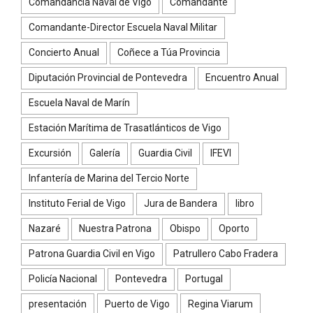
Comandancia Naval de Vigo
Comandante
Comandante-Director Escuela Naval Militar
Concierto Anual
Coñece a Túa Provincia
Diputación Provincial de Pontevedra
Encuentro Anual
Escuela Naval de Marín
Estación Marítima de Trasatlánticos de Vigo
Excursión
Galería
Guardia Civil
IFEVI
Infantería de Marina del Tercio Norte
Instituto Ferial de Vigo
Jura de Bandera
libro
Nazaré
Nuestra Patrona
Obispo
Oporto
Patrona Guardia Civil en Vigo
Patrullero Cabo Fradera
Policía Nacional
Pontevedra
Portugal
presentación
Puerto de Vigo
Regina Viarum