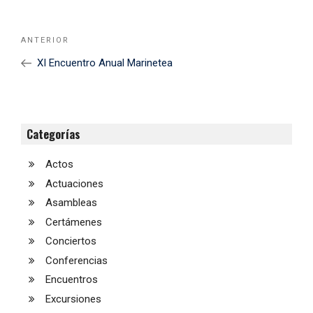
Navegación
Noticia
ANTERIOR
de
Anterior
XI Encuentro Anual Marinetea
entradas
Categorías
Actos
Actuaciones
Asambleas
Certámenes
Conciertos
Conferencias
Encuentros
Excursiones