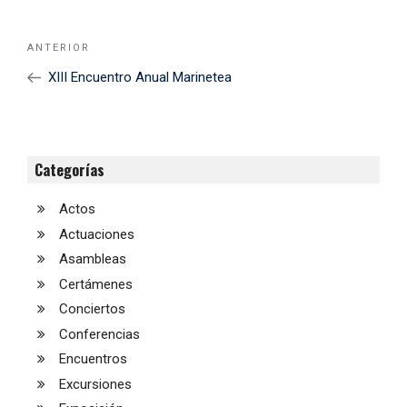
Navegación
Noticia
ANTERIOR
de
Anterior
XIII Encuentro Anual Marinetea
entradas
Categorías
Actos
Actuaciones
Asambleas
Certámenes
Conciertos
Conferencias
Encuentros
Excursiones