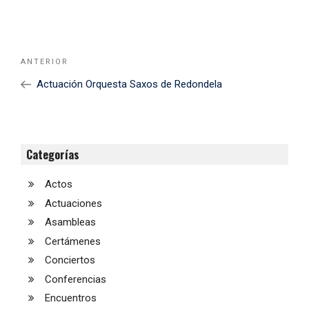
Navegación
Noticia
ANTERIOR
de
Anterior
Actuación Orquesta Saxos de Redondela
entradas
Categorías
Actos
Actuaciones
Asambleas
Certámenes
Conciertos
Conferencias
Encuentros