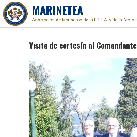
MARINETEA
Asociación de Marineros de la E.T.E.A. y de la Arma
Skip
to
Visita de cortesía al Comandante
content