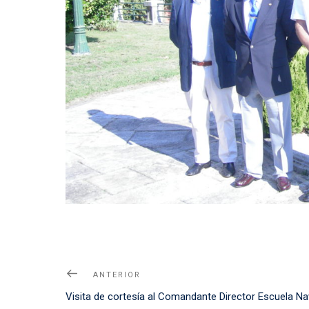
Navegación
Noticia
ANTERIOR
de
Anterior
Visita de cortesía al Comandante Director Escuela Na