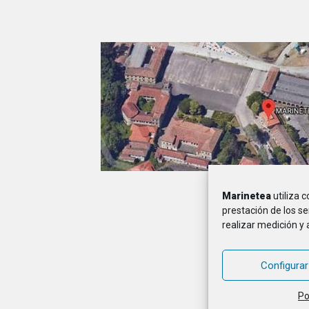
Marinetea
utiliza 
A
prestación de los se
realizar medición y 
MARINETEA, Asocia
Configurar
Po