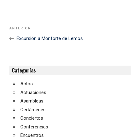
Navegación
Noticia
ANTERIOR
de
Anterior
Excursión a Monforte de Lemos
entradas
Categorías
Actos
Actuaciones
Asambleas
Certámenes
Conciertos
Conferencias
Encuentros