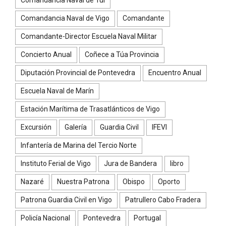
Comandancia Naval de Tui
Comandancia Naval de Vigo
Comandante
Comandante-Director Escuela Naval Militar
Concierto Anual
Coñece a Túa Provincia
Diputación Provincial de Pontevedra
Encuentro Anual
Escuela Naval de Marín
Estación Marítima de Trasatlánticos de Vigo
Excursión
Galería
Guardia Civil
IFEVI
Infantería de Marina del Tercio Norte
Instituto Ferial de Vigo
Jura de Bandera
libro
Nazaré
Nuestra Patrona
Obispo
Oporto
Patrona Guardia Civil en Vigo
Patrullero Cabo Fradera
Policía Nacional
Pontevedra
Portugal