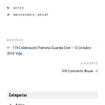
CATEGORIES
ACTOS
TAGS
ANIVERSARIO
,
BRILAT
Navegación
Noticia
ANTERIOR
de
Anterior
174 Celebración Patrona Guardia Civil – 12 Octubre
entradas
2016 Vigo
SIGUIENTE
Sigu
Noti
VIII Concierto Anual
Categorías