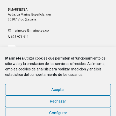
MARINETEA
Avda. La Marina Española, s/n
36207 Vigo (España)
marinetea@marinetea.com
695 971 911
Marinetea
utiliza cookies que permiten el funcionamiento del
sitio web y la prestación de los servicios ofrecidos. Así mismo,
emplea cookies de análisis para realizar medición y análisis
Aviso Legal
estadístico del comportamiento de los usuarios.
Política de Privacidad
Política de Cookies
Aceptar
MARINETEA, Asociación de Marineros de la E.T.E.A. y Armada, CIF G-
36.916.328
Rechazar
© 2018 - 2026, MARINETEA, todos los derechos reservados
Configurar