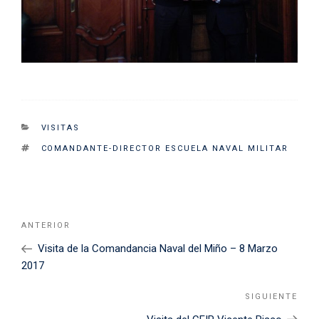
CATEGORIES
VISITAS
TAGS
COMANDANTE-DIRECTOR ESCUELA NAVAL MILITAR
Navegación
Noticia
ANTERIOR
de
Anterior
Visita de la Comandancia Naval del Miño – 8 Marzo
entradas
2017
SIGUIENTE
Sigu
Noti