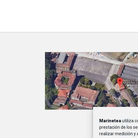
Marinetea
utiliza 
A
prestación de los se
realizar medición y 
MARINETEA, Asocia