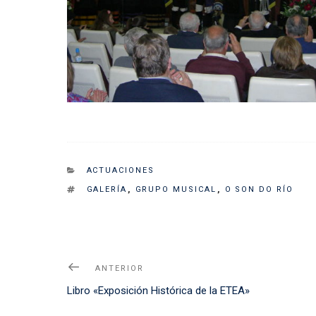
CATEGORIES
ACTUACIONES
TAGS
GALERÍA
,
GRUPO MUSICAL
,
O SON DO RÍO
Navegación
Noticia
ANTERIOR
de
Anterior
Libro «Exposición Histórica de la ETEA»
entradas