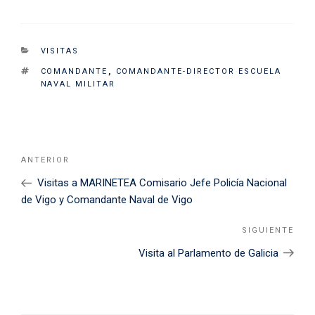
CATEGORIES
VISITAS
TAGS
COMANDANTE
,
COMANDANTE-DIRECTOR ESCUELA
NAVAL MILITAR
Navegación
Noticia
ANTERIOR
de
Anterior
Visitas a MARINETEA Comisario Jefe Policía Nacional
entradas
de Vigo y Comandante Naval de Vigo
SIGUIENTE
Sigu
Noti
Visita al Parlamento de Galicia