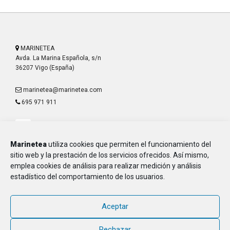
MARINETEA
Avda. La Marina Española, s/n
36207 Vigo (España)
marinetea@marinetea.com
695 971 911
Marinetea
utiliza cookies que permiten el funcionamiento del
sitio web y la prestación de los servicios ofrecidos. Así mismo,
emplea cookies de análisis para realizar medición y análisis
Aviso Legal
estadístico del comportamiento de los usuarios.
Política de Privacidad
Política de Cookies
Aceptar
MARINETEA, Asociación de Marineros de la E.T.E.A. y Armada, CIF G-
36.916.328
Rechazar