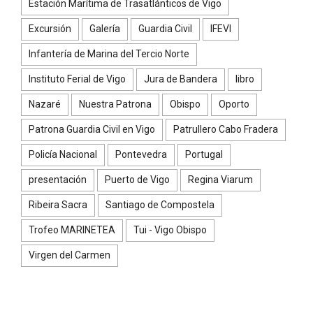
Estación Marítima de Trasatlánticos de Vigo
Excursión
Galería
Guardia Civil
IFEVI
Infantería de Marina del Tercio Norte
Instituto Ferial de Vigo
Jura de Bandera
libro
Nazaré
Nuestra Patrona
Obispo
Oporto
Patrona Guardia Civil en Vigo
Patrullero Cabo Fradera
Policía Nacional
Pontevedra
Portugal
presentación
Puerto de Vigo
Regina Viarum
Ribeira Sacra
Santiago de Compostela
Trofeo MARINETEA
Tui - Vigo Obispo
Virgen del Carmen