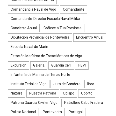
Comandancia Naval de Tui
Comandancia Naval de Vigo
Comandante
Comandante-Director Escuela Naval Militar
Concierto Anual
Coñece a Túa Provincia
Diputación Provincial de Pontevedra
Encuentro Anual
Escuela Naval de Marín
Estación Marítima de Trasatlánticos de Vigo
Excursión
Galería
Guardia Civil
IFEVI
Infantería de Marina del Tercio Norte
Instituto Ferial de Vigo
Jura de Bandera
libro
Nazaré
Nuestra Patrona
Obispo
Oporto
Patrona Guardia Civil en Vigo
Patrullero Cabo Fradera
Policía Nacional
Pontevedra
Portugal