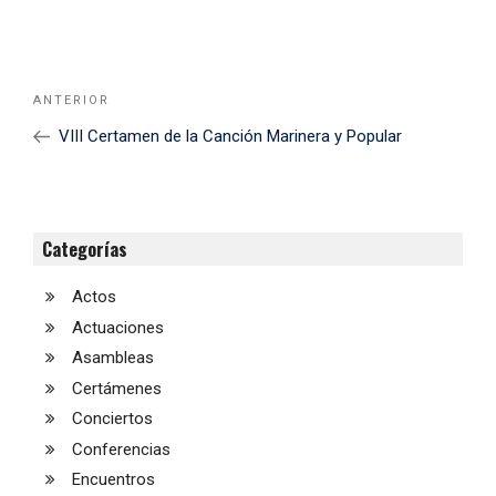
Navegación
Noticia
ANTERIOR
de
Anterior
VIII Certamen de la Canción Marinera y Popular
entradas
Categorías
Actos
Actuaciones
Asambleas
Certámenes
Conciertos
Conferencias
Encuentros