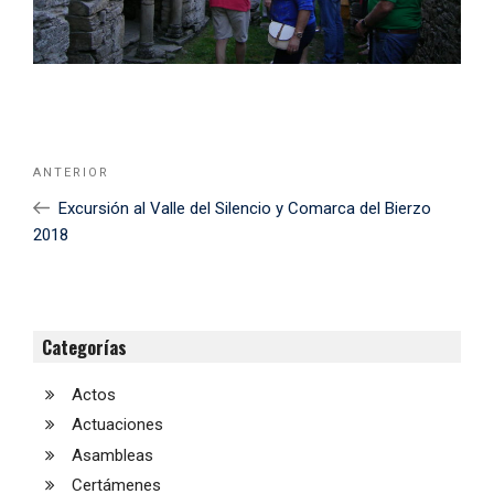
Navegación
Noticia
ANTERIOR
de
Anterior
Excursión al Valle del Silencio y Comarca del Bierzo
entradas
2018
Categorías
Actos
Actuaciones
Asambleas
Certámenes