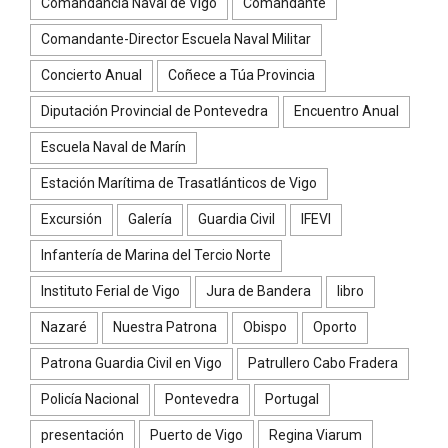
Comandancia Naval de Vigo
Comandante
Comandante-Director Escuela Naval Militar
Concierto Anual
Coñece a Túa Provincia
Diputación Provincial de Pontevedra
Encuentro Anual
Escuela Naval de Marín
Estación Marítima de Trasatlánticos de Vigo
Excursión
Galería
Guardia Civil
IFEVI
Infantería de Marina del Tercio Norte
Instituto Ferial de Vigo
Jura de Bandera
libro
Nazaré
Nuestra Patrona
Obispo
Oporto
Patrona Guardia Civil en Vigo
Patrullero Cabo Fradera
Policía Nacional
Pontevedra
Portugal
presentación
Puerto de Vigo
Regina Viarum