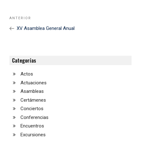
Navegación
Noticia
ANTERIOR
de
Anterior
XV Asamblea General Anual
entradas
Categorías
Actos
Actuaciones
Asambleas
Certámenes
Conciertos
Conferencias
Encuentros
Excursiones