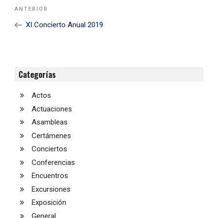
Navegación
Noticia
ANTERIOR
de
Anterior
XI Concierto Anual 2019
entradas
Categorías
Actos
Actuaciones
Asambleas
Certámenes
Conciertos
Conferencias
Encuentros
Excursiones
Exposición
General