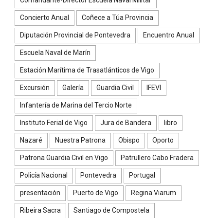
Comandante-Director Escuela Naval Militar
Concierto Anual
Coñece a Túa Provincia
Diputación Provincial de Pontevedra
Encuentro Anual
Escuela Naval de Marín
Estación Marítima de Trasatlánticos de Vigo
Excursión
Galería
Guardia Civil
IFEVI
Infantería de Marina del Tercio Norte
Instituto Ferial de Vigo
Jura de Bandera
libro
Nazaré
Nuestra Patrona
Obispo
Oporto
Patrona Guardia Civil en Vigo
Patrullero Cabo Fradera
Policía Nacional
Pontevedra
Portugal
presentación
Puerto de Vigo
Regina Viarum
Ribeira Sacra
Santiago de Compostela