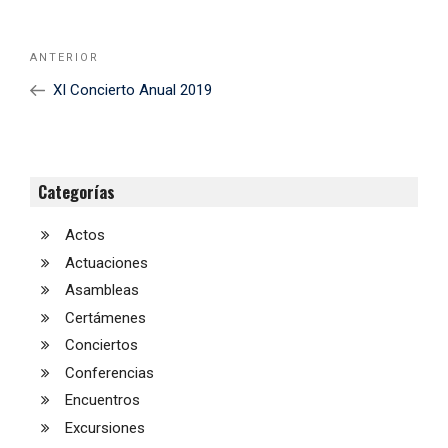
Navegación
Noticia
ANTERIOR
de
Anterior
XI Concierto Anual 2019
entradas
Categorías
Actos
Actuaciones
Asambleas
Certámenes
Conciertos
Conferencias
Encuentros
Excursiones