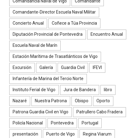
Comandancia Naval de Vigo
Comandante
Comandante-Director Escuela Naval Militar
Concierto Anual
Coñece a Túa Provincia
Diputación Provincial de Pontevedra
Encuentro Anual
Escuela Naval de Marín
Estación Marítima de Trasatlánticos de Vigo
Excursión
Galería
Guardia Civil
IFEVI
Infantería de Marina del Tercio Norte
Instituto Ferial de Vigo
Jura de Bandera
libro
Nazaré
Nuestra Patrona
Obispo
Oporto
Patrona Guardia Civil en Vigo
Patrullero Cabo Fradera
Policía Nacional
Pontevedra
Portugal
presentación
Puerto de Vigo
Regina Viarum