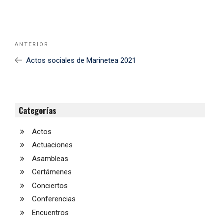
Navegación
Noticia
ANTERIOR
de
Anterior
Actos sociales de Marinetea 2021
entradas
Categorías
Actos
Actuaciones
Asambleas
Certámenes
Conciertos
Conferencias
Encuentros