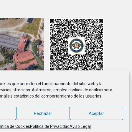
cookies que permiten el funcionamiento del sitio web y la
viso Legal
Política de Privacidad
Política de Cookies
rvicios ofrecidos. Así mismo, emplea cookies de análisis para
análisis estadístico del comportamiento de los usuarios.
ción de Marineros de la E.T.E.A. y Armada, CIF G-36.916.328
© 2018 - 2026, MARINETEA, todos los derechos reservados
Rechazar
Aceptar
lítica de Cookies
Política de Privacidad
Aviso Legal