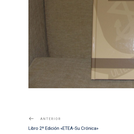
Navegación
Noticia
ANTERIOR
de
Anterior
Libro 2ª Edición «ETEA-Su Crónica»