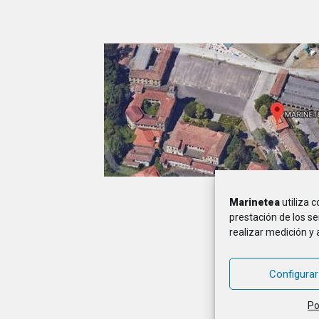
Marinetea
utiliza 
A
prestación de los se
realizar medición y 
MARINETEA, Asocia
Configurar
Po