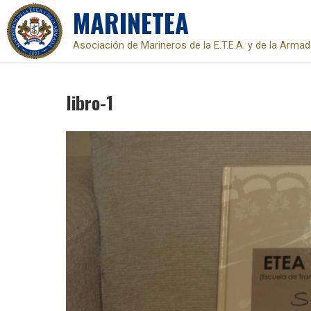
MARINETEA
Asociación de Marineros de la E.T.E.A. y de la Arma
Skip
to
libro-1
content