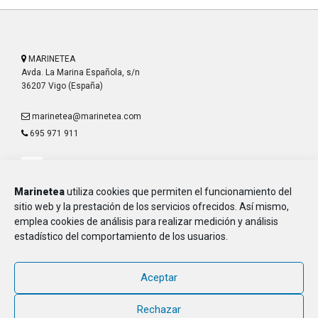
MARINETEA
Avda. La Marina Española, s/n
36207 Vigo (España)
marinetea@marinetea.com
695 971 911
Marinetea
utiliza cookies que permiten el funcionamiento del
sitio web y la prestación de los servicios ofrecidos. Así mismo,
emplea cookies de análisis para realizar medición y análisis
Aviso Legal
estadístico del comportamiento de los usuarios.
Política de Privacidad
Política de Cookies
Aceptar
MARINETEA, Asociación de Marineros de la E.T.E.A. y Armada, CIF G-
36.916.328
Rechazar