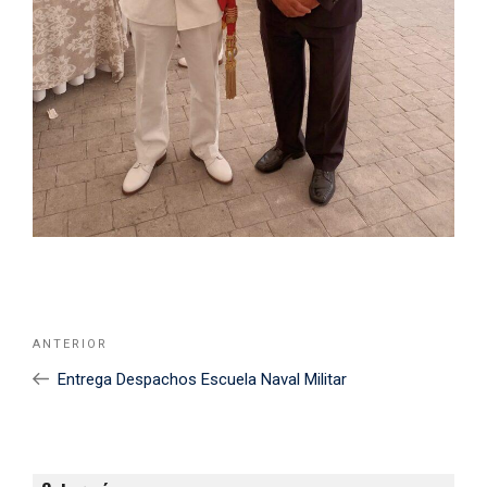
Navegación
Noticia
ANTERIOR
de
Anterior
Entrega Despachos Escuela Naval Militar
entradas