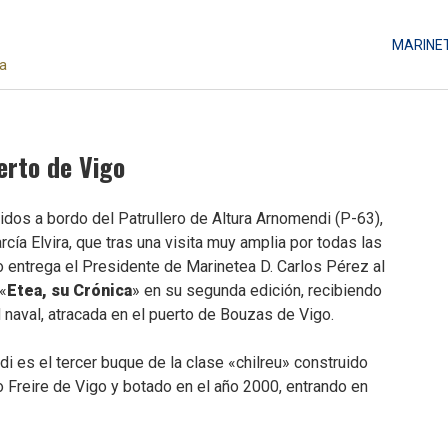
MARINE
da
erto de Vigo
dos a bordo del Patrullero de Altura Arnomendi (P-63),
cía Elvira, que tras una visita muy amplia por todas las
 entrega el Presidente de Marinetea D. Carlos Pérez al
 «
Etea, su Crónica
» en su segunda edición, recibiendo
d naval, atracada en el puerto de Bouzas de Vigo.
i es el tercer buque de la clase «chilreu» construido
o Freire de Vigo y botado en el año 2000, entrando en