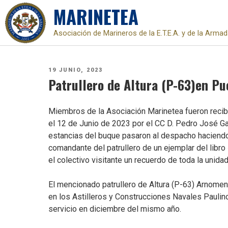
MARINETEA
Asociación de Marineros de la E.T.E.A. y de la Arma
Skip
to
PUBLICADO
19 JUNIO, 2023
content
EL
Patrullero de Altura (P-63)en Pu
Miembros de la Asociación Marinetea fueron recibi
el 12 de Junio de 2023 por el CC D. Pedro José Gar
estancias del buque pasaron al despacho haciendo
comandante del patrullero de un ejemplar del libro
el colectivo visitante un recuerdo de toda la unida
El mencionado patrullero de Altura (P-63) Arnomend
en los Astilleros y Construcciones Navales Paulin
servicio en diciembre del mismo año.