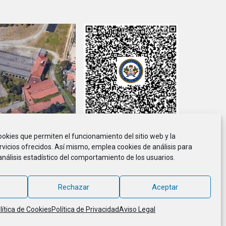
cookies que permiten el funcionamiento del sitio web y la
viso Legal
Política de Privacidad
Política de Cookies
rvicios ofrecidos. Así mismo, emplea cookies de análisis para
análisis estadístico del comportamiento de los usuarios.
ción de Marineros de la E.T.E.A. y Armada, CIF G-36.916.328
© 2018 - 2026, MARINETEA, todos los derechos reservados
Rechazar
Aceptar
lítica de Cookies
Política de Privacidad
Aviso Legal