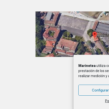
Marinetea
utiliza 
A
prestación de los se
realizar medición y 
MARINETEA, Asocia
Configurar
Po