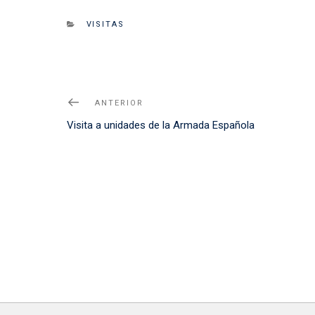
CATEGORIES
VISITAS
Navegación
Noticia
ANTERIOR
de
Anterior
Visita a unidades de la Armada Española
entradas