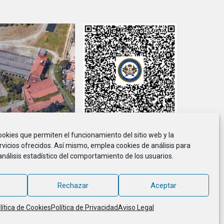
cookies que permiten el funcionamiento del sitio web y la
viso Legal
Política de Privacidad
Política de Cookies
rvicios ofrecidos. Así mismo, emplea cookies de análisis para
análisis estadístico del comportamiento de los usuarios.
ción de Marineros de la E.T.E.A. y Armada, CIF G-36.916.328
© 2018 - 2026, MARINETEA, todos los derechos reservados
Rechazar
Aceptar
lítica de Cookies
Política de Privacidad
Aviso Legal