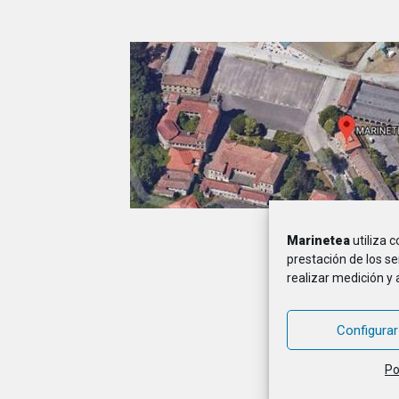
Marinetea
utiliza 
A
prestación de los se
realizar medición y 
MARINETEA, Asocia
Configurar
Po