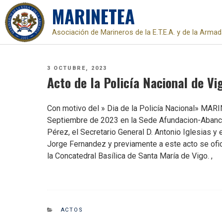
MARINETEA
Asociación de Marineros de la E.T.E.A. y de la Arma
Skip
to
PUBLICADO
3 OCTUBRE, 2023
content
EL
Acto de la Policía Nacional de Vi
Con motivo del » Dia de la Policía Nacional» MARI
Septiembre de 2023 en la Sede Afundacion-Abanca 
Pérez, el Secretario General D. Antonio Iglesias y 
Jorge Fernandez y previamente a este acto se ofic
la Concatedral Basílica de Santa María de Vigo. ,
CATEGORIES
ACTOS