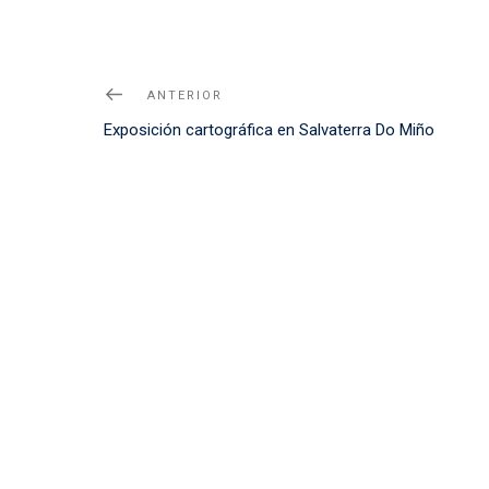
Navegación
Noticia
ANTERIOR
de
Anterior
Exposición cartográfica en Salvaterra Do Miño
entradas