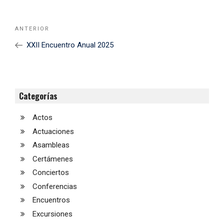
Navegación
Noticia
ANTERIOR
de
Anterior
XXII Encuentro Anual 2025
entradas
Categorías
Actos
Actuaciones
Asambleas
Certámenes
Conciertos
Conferencias
Encuentros
Excursiones