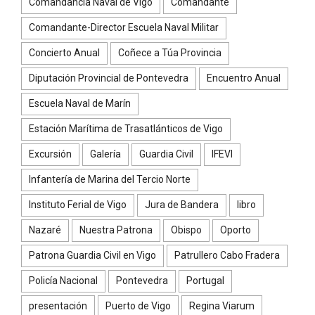
Comandancia Naval de Vigo
Comandante
Comandante-Director Escuela Naval Militar
Concierto Anual
Coñece a Túa Provincia
Diputación Provincial de Pontevedra
Encuentro Anual
Escuela Naval de Marín
Estación Marítima de Trasatlánticos de Vigo
Excursión
Galería
Guardia Civil
IFEVI
Infantería de Marina del Tercio Norte
Instituto Ferial de Vigo
Jura de Bandera
libro
Nazaré
Nuestra Patrona
Obispo
Oporto
Patrona Guardia Civil en Vigo
Patrullero Cabo Fradera
Policía Nacional
Pontevedra
Portugal
presentación
Puerto de Vigo
Regina Viarum