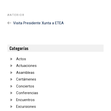
Navegación
Noticia
ANTERIOR
de
Anterior
Visita Presidente Xunta a ETEA
entradas
Categorías
Actos
Actuaciones
Asambleas
Certámenes
Conciertos
Conferencias
Encuentros
Excursiones