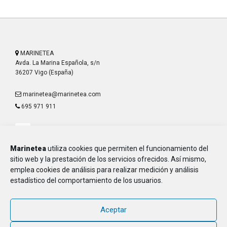
MARINETEA
Avda. La Marina Española, s/n
36207 Vigo (España)
marinetea@marinetea.com
695 971 911
Marinetea
utiliza cookies que permiten el funcionamiento del
sitio web y la prestación de los servicios ofrecidos. Así mismo,
emplea cookies de análisis para realizar medición y análisis
Aviso Legal
estadístico del comportamiento de los usuarios.
Política de Privacidad
Política de Cookies
Aceptar
MARINETEA, Asociación de Marineros de la E.T.E.A. y Armada, CIF G-