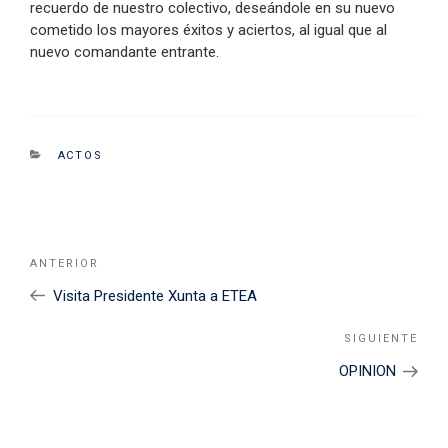
recuerdo de nuestro colectivo, deseándole en su nuevo
cometido los mayores éxitos y aciertos, al igual que al
nuevo comandante entrante.
CATEGORIES
ACTOS
Navegación
Noticia
ANTERIOR
de
Anterior
Visita Presidente Xunta a ETEA
entradas
SIGUIENTE
Sigu
Noti
OPINION