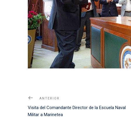
Navegación
Noticia
ANTERIOR
de
Anterior
Visita del Comandante Director de la Escuela Naval
entradas
Militar a Marinetea