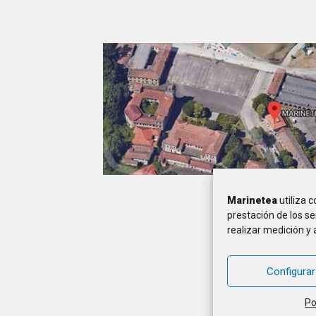
Marinetea
utiliza 
A
prestación de los se
realizar medición y 
MARINETEA, Asocia
Configurar
Po