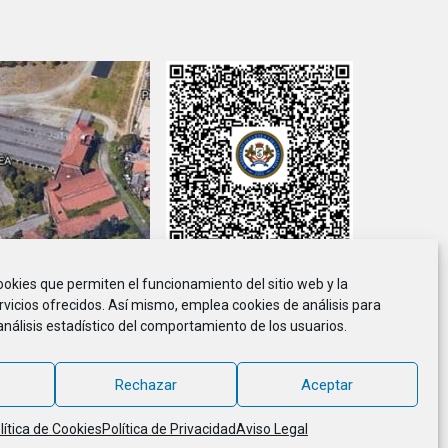
cookies que permiten el funcionamiento del sitio web y la
viso Legal
Política de Privacidad
Política de Cookies
rvicios ofrecidos. Así mismo, emplea cookies de análisis para
análisis estadístico del comportamiento de los usuarios.
ción de Marineros de la E.T.E.A. y Armada, CIF G-36.916.328
© 2018 - 2026, MARINETEA, todos los derechos reservados
Rechazar
Aceptar
lítica de Cookies
Política de Privacidad
Aviso Legal