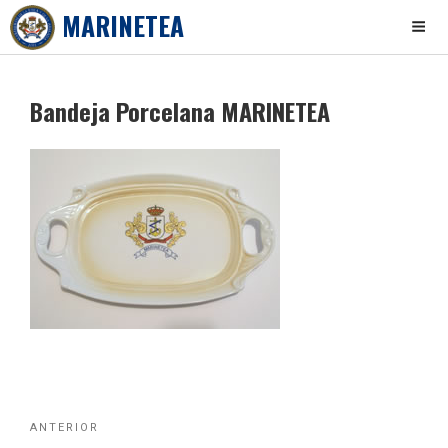
MARINETEA
Skip
to
Bandeja Porcelana MARINETEA
content
Navegación
Noticia
ANTERIOR
de