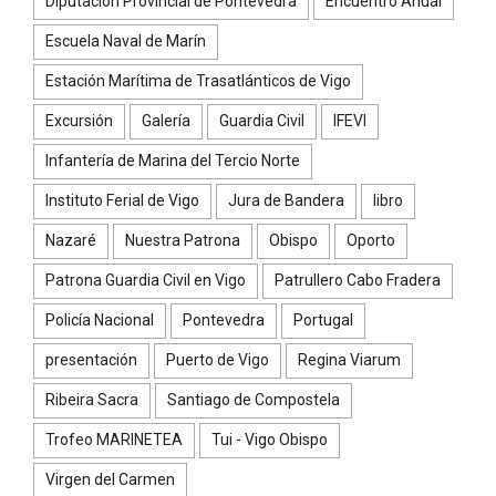
Diputación Provincial de Pontevedra
Encuentro Anual
Escuela Naval de Marín
Estación Marítima de Trasatlánticos de Vigo
Excursión
Galería
Guardia Civil
IFEVI
Infantería de Marina del Tercio Norte
Instituto Ferial de Vigo
Jura de Bandera
libro
Nazaré
Nuestra Patrona
Obispo
Oporto
Patrona Guardia Civil en Vigo
Patrullero Cabo Fradera
Policía Nacional
Pontevedra
Portugal
presentación
Puerto de Vigo
Regina Viarum
Ribeira Sacra
Santiago de Compostela
Trofeo MARINETEA
Tui - Vigo Obispo
Virgen del Carmen