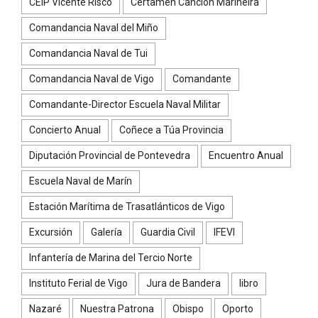
CEIP Vicente Risco
Certamen Canción Mariñeira
Comandancia Naval del Miño
Comandancia Naval de Tui
Comandancia Naval de Vigo
Comandante
Comandante-Director Escuela Naval Militar
Concierto Anual
Coñece a Túa Provincia
Diputación Provincial de Pontevedra
Encuentro Anual
Escuela Naval de Marín
Estación Marítima de Trasatlánticos de Vigo
Excursión
Galería
Guardia Civil
IFEVI
Infantería de Marina del Tercio Norte
Instituto Ferial de Vigo
Jura de Bandera
libro
Nazaré
Nuestra Patrona
Obispo
Oporto