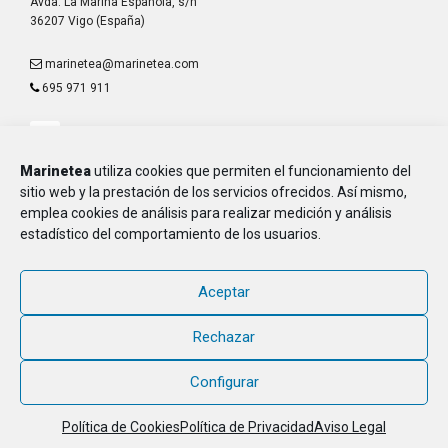
Avda. La Marina Española, s/n
36207 Vigo (España)
marinetea@marinetea.com
695 971 911
Marinetea
utiliza cookies que permiten el funcionamiento del
sitio web y la prestación de los servicios ofrecidos. Así mismo,
emplea cookies de análisis para realizar medición y análisis
Aviso Legal
estadístico del comportamiento de los usuarios.
Política de Privacidad
Política de Cookies
Aceptar
MARINETEA, Asociación de Marineros de la E.T.E.A. y Armada, CIF G-
36.916.328
Rechazar
© 2018 - 2026, MARINETEA, todos los derechos reservados
Configurar
Política de Cookies
Política de Privacidad
Aviso Legal