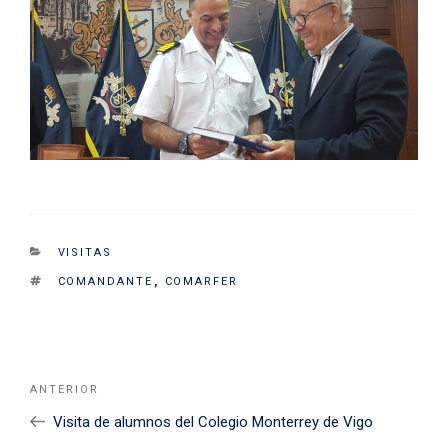
CATEGORIES
VISITAS
TAGS
COMANDANTE
,
COMARFER
Navegación
Noticia
ANTERIOR
de
Anterior
Visita de alumnos del Colegio Monterrey de Vigo
entradas