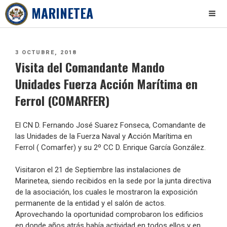
MARINETEA
Skip
to
PUBLICADO
3 OCTUBRE, 2018
content
Visita del Comandante Mando
EL
Unidades Fuerza Acción Marítima en
Ferrol (COMARFER)
El CN D. Fernando José Suarez Fonseca, Comandante de
las Unidades de la Fuerza Naval y Acción Marítima en
Ferrol ( Comarfer) y su 2º CC D. Enrique García González.
Visitaron el 21 de Septiembre las instalaciones de
Marinetea, siendo recibidos en la sede por la junta directiva
de la asociación, los cuales le mostraron la exposición
permanente de la entidad y el salón de actos.
Aprovechando la oportunidad comprobaron los edificios
en donde años atrás había actividad en todos ellos y en