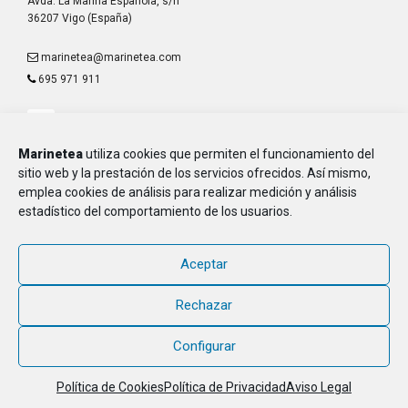
Avda. La Marina Española, s/n
36207 Vigo (España)
marinetea@marinetea.com
695 971 911
Marinetea
utiliza cookies que permiten el funcionamiento del
sitio web y la prestación de los servicios ofrecidos. Así mismo,
emplea cookies de análisis para realizar medición y análisis
Aviso Legal
estadístico del comportamiento de los usuarios.
Política de Privacidad
Política de Cookies
Aceptar
MARINETEA, Asociación de Marineros de la E.T.E.A. y Armada, CIF G-
36.916.328
Rechazar
© 2018 - 2026, MARINETEA, todos los derechos reservados
Configurar
Política de Cookies
Política de Privacidad
Aviso Legal