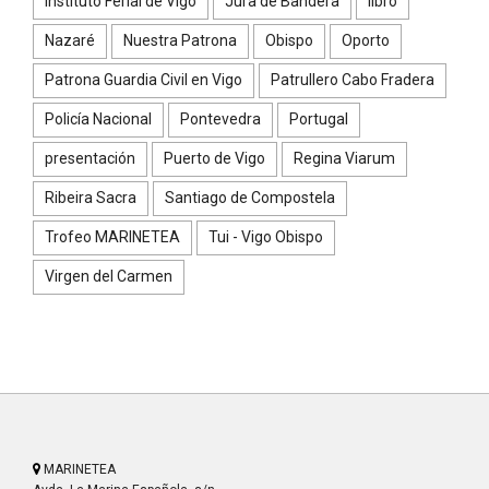
Instituto Ferial de Vigo
Jura de Bandera
libro
Nazaré
Nuestra Patrona
Obispo
Oporto
Patrona Guardia Civil en Vigo
Patrullero Cabo Fradera
Policía Nacional
Pontevedra
Portugal
presentación
Puerto de Vigo
Regina Viarum
Ribeira Sacra
Santiago de Compostela
Trofeo MARINETEA
Tui - Vigo Obispo
Virgen del Carmen
MARINETEA