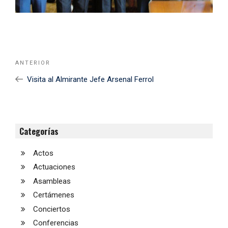
Navegación
Noticia
ANTERIOR
de
Anterior
Visita al Almirante Jefe Arsenal Ferrol
entradas
Categorías
Actos
Actuaciones
Asambleas
Certámenes
Conciertos
Conferencias