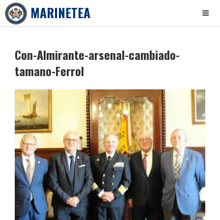
MARINETEA
Skip
to
Con-Almirante-arsenal-cambiado-
content
tamano-Ferrol