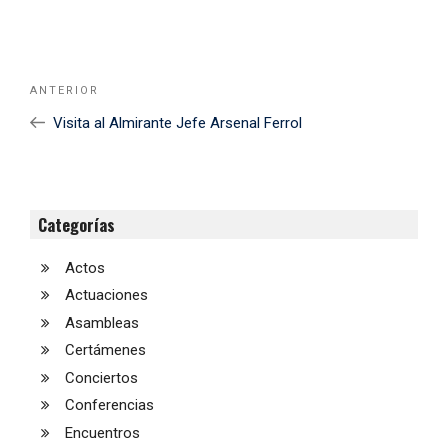
Navegación
Noticia
ANTERIOR
de
Anterior
Visita al Almirante Jefe Arsenal Ferrol
entradas
Categorías
Actos
Actuaciones
Asambleas
Certámenes
Conciertos
Conferencias
Encuentros