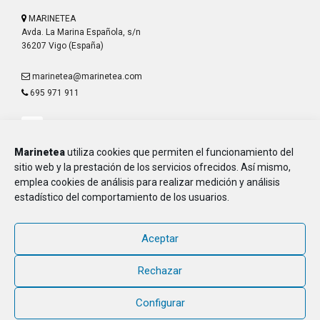
MARINETEA
Avda. La Marina Española, s/n
36207 Vigo (España)
marinetea@marinetea.com
695 971 911
Marinetea
utiliza cookies que permiten el funcionamiento del
sitio web y la prestación de los servicios ofrecidos. Así mismo,
emplea cookies de análisis para realizar medición y análisis
Aviso Legal
estadístico del comportamiento de los usuarios.
Política de Privacidad
Política de Cookies
Aceptar
MARINETEA, Asociación de Marineros de la E.T.E.A. y Armada, CIF G-
36.916.328
Rechazar
© 2018 - 2026, MARINETEA, todos los derechos reservados
Configurar