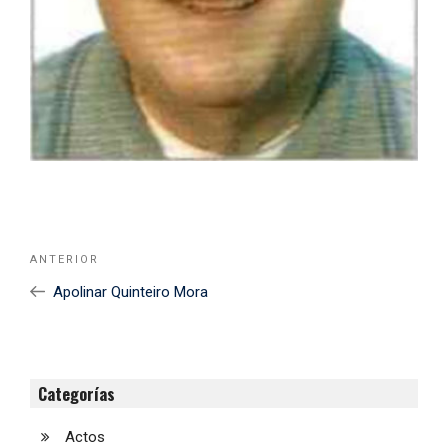
Navegación
Noticia
ANTERIOR
de
Anterior
Apolinar Quinteiro Mora
entradas
Categorías
Actos