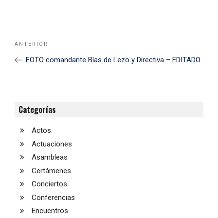
Navegación
Noticia
ANTERIOR
de
Anterior
FOTO comandante Blas de Lezo y Directiva – EDITADO
entradas
Categorías
Actos
Actuaciones
Asambleas
Certámenes
Conciertos
Conferencias
Encuentros