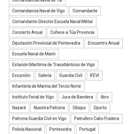
Comandancia Naval de Tui
Comandancia Naval de Vigo
Comandante
Comandante-Director Escuela Naval Militar
Concierto Anual
Coñece a Túa Provincia
Diputación Provincial de Pontevedra
Encuentro Anual
Escuela Naval de Marín
Estación Marítima de Trasatlánticos de Vigo
Excursión
Galería
Guardia Civil
IFEVI
Infantería de Marina del Tercio Norte
Instituto Ferial de Vigo
Jura de Bandera
libro
Nazaré
Nuestra Patrona
Obispo
Oporto
Patrona Guardia Civil en Vigo
Patrullero Cabo Fradera
Policía Nacional
Pontevedra
Portugal