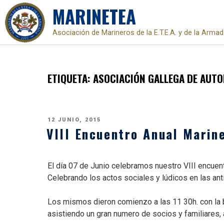
MARINETEA
Asociación de Marineros de la E.T.E.A. y de la Arma
Skip
to
content
ETIQUETA:
ASOCIACIÓN GALLEGA DE AUT
PUBLICADO
12 JUNIO, 2015
EL
VIII Encuentro Anual Marin
El día 07 de Junio celebramos nuestro VIII encu
Celebrando los actos sociales y lúdicos en las ant
Los mismos dieron comienzo a las 11 30h. con la 
asistiendo un gran numero de socios y familiares, 