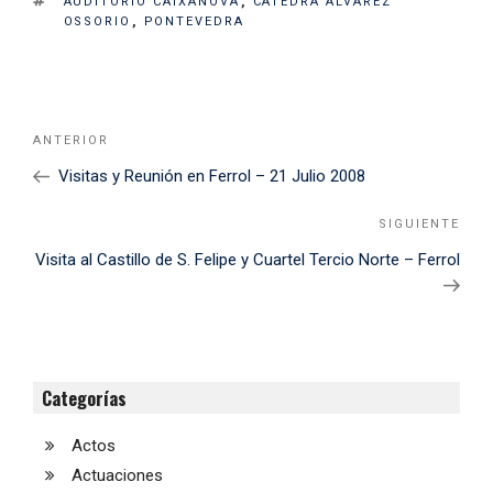
TAGS
AUDITORIO CAIXANOVA
,
CÁTEDRA ÁLVAREZ
OSSORIO
,
PONTEVEDRA
Navegación
Noticia
ANTERIOR
de
Anterior
Visitas y Reunión en Ferrol – 21 Julio 2008
entradas
SIGUIENTE
Sigu
Noti
Visita al Castillo de S. Felipe y Cuartel Tercio Norte – Ferrol
Categorías
Actos
Actuaciones