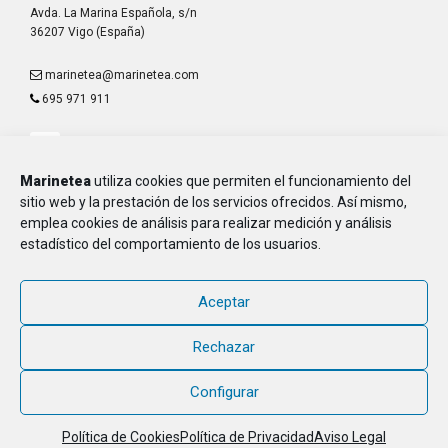
Avda. La Marina Española, s/n
36207 Vigo (España)
marinetea@marinetea.com
695 971 911
Marinetea
utiliza cookies que permiten el funcionamiento del
sitio web y la prestación de los servicios ofrecidos. Así mismo,
emplea cookies de análisis para realizar medición y análisis
Aviso Legal
estadístico del comportamiento de los usuarios.
Política de Privacidad
Política de Cookies
Aceptar
MARINETEA, Asociación de Marineros de la E.T.E.A. y Armada, CIF G-
36.916.328
Rechazar
© 2018 - 2026, MARINETEA, todos los derechos reservados
Configurar
Política de Cookies
Política de Privacidad
Aviso Legal