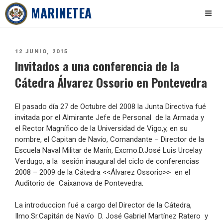
MARINETEA
Skip
to
PUBLICADO
12 JUNIO, 2015
content
Invitados a una conferencia de la
EL
Cátedra Álvarez Ossorio en Pontevedra
El pasado día 27 de Octubre del 2008 la Junta Directiva fué
invitada por el Almirante Jefe de Personal de la Armada y
el Rector Magnífico de la Universidad de Vigo,y, en su
nombre, el Capitan de Navío, Comandante – Director de la
Escuela Naval Militar de Marín, Excmo.D.José Luis Urcelay
Verdugo, a la sesión inaugural del ciclo de conferencias
2008 – 2009 de la Cátedra <<Álvarez Ossorio>> en el
Auditorio de Caixanova de Pontevedra.
La introduccion fué a cargo del Director de la Cátedra,
Ilmo.Sr.Capitán de Navío D. José Gabriel Martínez Ratero y